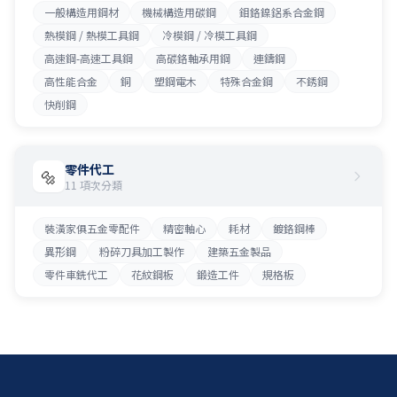
一般構造用鋼材
機械構造用碳鋼
鉬鉻鎳鋁系合金鋼
熱模鋼 / 熱模工具鋼
冷模鋼 / 冷模工具鋼
高速鋼-高速工具鋼
高碳鉻軸承用鋼
連鑄鋼
高性能合金
銅
塑鋼電木
特殊合金鋼
不銹鋼
快削鋼
零件代工
🔩
11 項次分類
裝潢家俱五金零配件
精密軸心
耗材
鍍鉻鋼棒
異形鋼
粉碎刀具加工製作
建築五金製品
零件車銑代工
花紋鋼板
鍛造工件
規格板