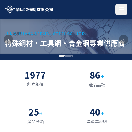
榮翔特殊鋼有限公司
JUNG HSIANG SPECIAL STEEL CO., LTD.
‹
›
特殊鋼材・工具鋼・合金鋼專業供應商
1977
86
+
創立年份
產品品項
25
40
+
+
產品分類
年產業經驗